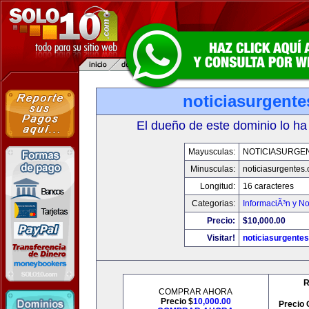
noticiasurgent
El dueño de este dominio lo ha
Mayusculas:
NOTICIASURGE
Minusculas:
noticiasurgentes
Longitud:
16 caracteres
Categorias:
InformaciÃ³n y No
Precio:
$10,000.00
Visitar!
noticiasurgente
R
COMPRAR AHORA
Precio $
10,000.00
Precio 