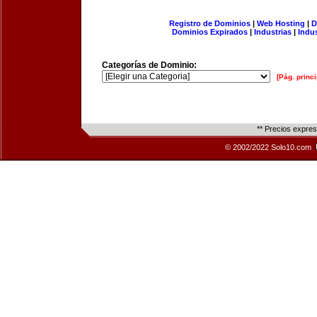
Registro de Dominios
|
Web Hosting
|
D
Dominios Expirados
|
Industrias
|
Indu
Categorías de Dominio:
[Pág. princi
** Precios expre
© 2002/2022 Solo10.com