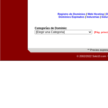
Registro de Dominios
|
Web Hosting
|
D
Dominios Expirados
|
Industrias
|
Indu
Categorías de Dominio:
[Pág. princi
** Precios expre
© 2002/2022 Solo10.com